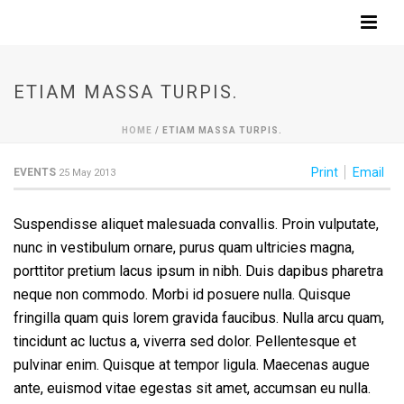
ETIAM MASSA TURPIS.
HOME
/
ETIAM MASSA TURPIS.
Print
Email
EVENTS
25 May 2013
Suspendisse aliquet malesuada convallis. Proin vulputate,
nunc in vestibulum ornare, purus quam ultricies magna,
porttitor pretium lacus ipsum in nibh. Duis dapibus pharetra
neque non commodo. Morbi id posuere nulla. Quisque
fringilla quam quis lorem gravida faucibus. Nulla arcu quam,
tincidunt ac luctus a, viverra sed dolor. Pellentesque et
pulvinar enim. Quisque at tempor ligula. Maecenas augue
ante, euismod vitae egestas sit amet, accumsan eu nulla.