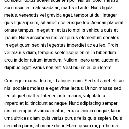
Curabitur luctus scelerisque tempor. Nullam dolor massa,
accumsan eu malesuada ac, mattis id ante. Nunc ligula
metus, venenatis vel gravida eget, tempor ut dui. Integer
quis ligula ipsum, sit amet scelerisque leo. Aenean placerat
ornare tempus. In eget mi et justo mollis vehicula quis et
ipsum. Nulla accumsan nisl vel purus elementum sodales.
In eget quam sed nisl egestas imperdiet ac eu leo. Proin
vel mauris diam, tempus scelerisque enim. In bibendum
arcu in dolor rutrum interdum. Nullam libero urna, auctor at
dapibus eget, varius non elit. Vestibulum eu dui lorem.
Cras eget massa lorem, id aliquet enim. Sed sit amet elit ac
nisl sodales molestie eget vitae lectus. Ut non massa sed
leo aliquet mattis. Integer justo mauris, vulputate a
imperdiet id, tincidunt ac neque. Nunc adipiscing semper
nisl in tempor. Vivamus mattis, eros a lacinia congue, lacus
urna ultrices diam, quis varius purus felis quis sapien. Duis
nec nibh purus, at ornare dolor. Etiam ipsum mi, pretium a