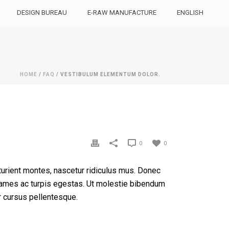
DESIGN BUREAU
E-RAW MANUFACTURE
ENGLISH
HOME
/
FAQ
/ VESTIBULUM ELEMENTUM DOLOR.
0
0
urient montes, nascetur ridiculus mus. Donec
 fames ac turpis egestas. Ut molestie bibendum
or cursus pellentesque.